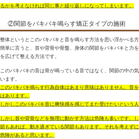
るかを考えなければ同じ事と繰り返しになってしまいます。
②関節をバキバキ鳴らす矯正タイプの施術
整体というとこのバキバキと音を鳴らす方法を思い浮かべる方
簡単に言うと、首や背骨や骨盤、身体の関節をバキバキと力を
を広げて整える方法です。
このバキバキの音は骨が鳴っている音ではなく、関節の中の気
います。
このバキバキ鳴らす行為自体はあまり意味はありません。音を
はあります。
しかしこのバキバキ音に爽快感を感じてまた受けたいという人
しかし首や背骨などを無理に動かす方法は危険も多いです。し
節もあれば、動き過ぎている関節もあります。それを考えずに
危険があると思います。